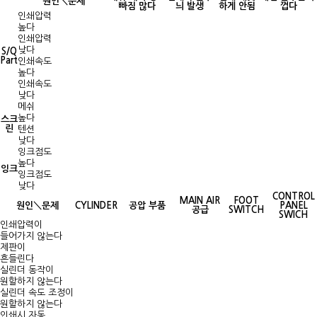
원인＼문제
빠짐 많다
늬 발생
하게 안됨
껍다
인쇄압력
높다
인쇄압력
낮다
S/Q
Part
인쇄속도
높다
인쇄속도
낮다
메쉬
높다
스크
린
텐션
낮다
잉크점도
높다
잉크
잉크점도
낮다
CONTROL
MAIN AIR
FOOT
원인＼문제
CYLINDER
공압 부품
PANEL
공급
SWITCH
SWICH
인쇄압력이
들어가지 않는다
제판이
흔들린다
실린더 동작이
원할하지 않는다
실린더 속도 조정이
원할하지 않는다
인쇄시 자동