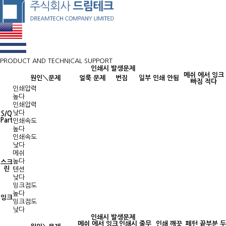
PRODUCT AND TECHNICAL SUPPORT
인쇄시 발생문제
메쉬 에서 잉크
원인＼문제
얼룩 문제
번짐
일부 인쇄 안됨
빠짐 적다
인쇄압력
높다
인쇄압력
낮다
S/Q
Part
인쇄속도
높다
인쇄속도
낮다
메쉬
높다
스크
린
텐션
낮다
잉크점도
높다
잉크
잉크점도
낮다
인쇄시 발생문제
메쉬 에서 잉크
인쇄시 줄무
인쇄 깨끗
페턴 끝부분 두